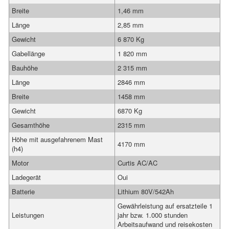
Breite
1,46 mm
Länge
2,85 mm
Gewicht
6 870 Kg
Gabellänge
1 820 mm
Bauhöhe
2 315 mm
Länge
2846 mm
Breite
1458 mm
Gewicht
6870 Kg
Gesamthöhe
2315 mm
Höhe mit ausgefahrenem Mast
4170 mm
(h4)
Motor
Curtis AC/AC
Ladegerät
Oui
Batterie
Lithium 80V/542Ah
Gewährleistung auf ersatzteile 1
Leistungen
jahr bzw. 1.000 stunden
Arbeitsaufwand und reisekosten