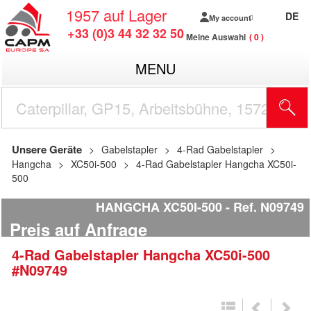
1957
auf Lager
DE
My account
+33 (0)3 44 32 32 50
Meine Auswahl
0
MENU
Unsere Geräte
Gabelstapler
4-Rad Gabelstapler
Hangcha
XC50i-500
4-Rad Gabelstapler Hangcha XC50i-
500
HANGCHA XC50I-500
Ref.
N09749
Preis auf Anfrage
4-Rad Gabelstapler
Hangcha
XC50i-500
#N09749