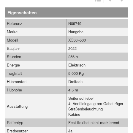
Eigenschaften
Referenz
N09749
Marke
Hangcha
Modell
XC50i-500
Baujahr
2022
Stunden
256 h
Energie
Elektrisch
Tragkraft
5 000 Kg
Hubmastart
Dreifach
Hubhöhe
4,5 m
Seitenschieber
4. Ventileingang am Gabelträger
Ausstattung
Straßenbeleuchtung
Kabine
Reifentyp
Fest flexibel nicht markierend
Erstbesitzer
Ja