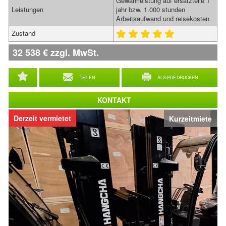
Gewährleistung auf ersatzteile 1
Leistungen
jahr bzw. 1.000 stunden
Arbeitsaufwand und reisekosten
Zustand
32 538
€
zzgl. MwSt.
TEILEN
ALS PDF DRUCKEN
KONTAKT
Derzeit vermietet
Kurzeitmiete