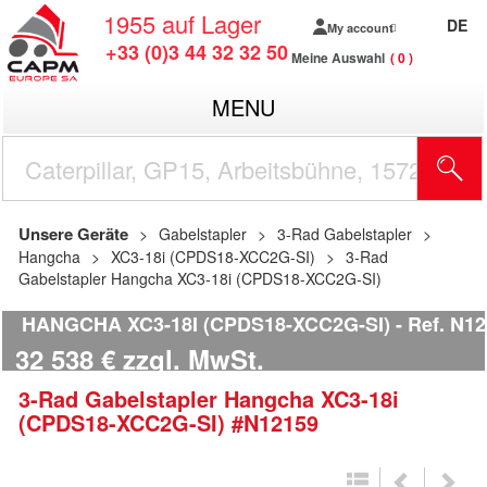
1955
auf Lager
DE
My account
+33 (0)3 44 32 32 50
Meine Auswahl
0
MENU
Unsere Geräte
Gabelstapler
3-Rad Gabelstapler
Hangcha
XC3-18i (CPDS18-XCC2G-SI)
3-Rad
Gabelstapler Hangcha XC3-18i (CPDS18-XCC2G-SI)
HANGCHA XC3-18I (CPDS18-XCC2G-SI)
Ref.
N12
32 538
€
zzgl. MwSt.
3-Rad Gabelstapler
Hangcha
XC3-18i
(CPDS18-XCC2G-SI)
#N12159