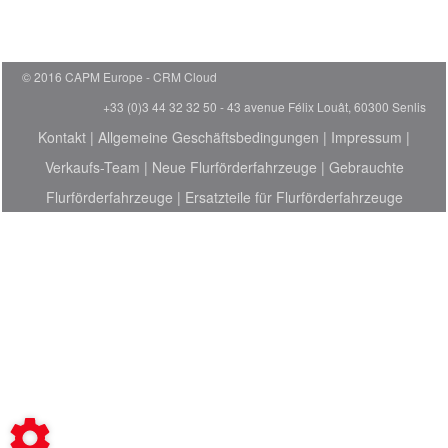
© 2016 CAPM Europe
CRM Cloud
+33 (0)3 44 32 32 50 - 43 avenue Félix Louât, 60300 Senlis
Kontakt
|
Allgemeine Geschäftsbedingungen
|
Impressum
|
Verkaufs-Team
|
Neue Flurförderfahrzeuge
|
Gebrauchte
Flurförderfahrzeuge
|
Ersatzteile für Flurförderfahrzeuge