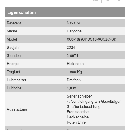
Eigenschaften
Referenz
N12159
Marke
Hangcha
Modell
XC3-18i (CPDS18-XCC2G-SI)
Baujahr
2024
Stunden
2 097 h
Energie
Elektrisch
Tragkraft
1 800 Kg
Hubmastart
Dreifach
Hubhöhe
4,8 m
Seitenschieber
4. Ventileingang am Gabelträger
Straßenbeleuchtung
Ausstattung
Frontscheibe
Heckscheibe
Roten Linie