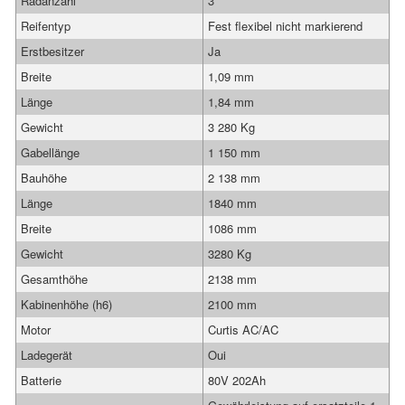
Radanzahl
3
Reifentyp
Fest flexibel nicht markierend
Erstbesitzer
Ja
Breite
1,09 mm
Länge
1,84 mm
Gewicht
3 280 Kg
Gabellänge
1 150 mm
Bauhöhe
2 138 mm
Länge
1840 mm
Breite
1086 mm
Gewicht
3280 Kg
Gesamthöhe
2138 mm
Kabinenhöhe (h6)
2100 mm
Motor
Curtis AC/AC
Ladegerät
Oui
Batterie
80V 202Ah