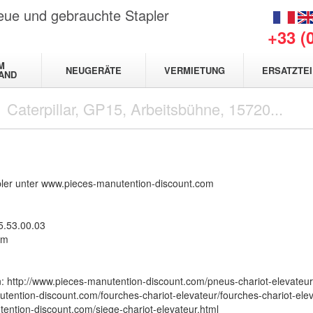
neue und gebrauchte Stapler
+33 (
M
NEUGERÄTE
VERMIETUNG
ERSATZTEI
AND
pler unter
www.pieces-manutention-discount.com
5.53.00.03
om
n:
http://www.pieces-manutention-discount.com/pneus-chariot-elevateur
utention-discount.com/fourches-chariot-elevateur/fourches-chariot-ele
ention-discount.com/siege-chariot-elevateur.html