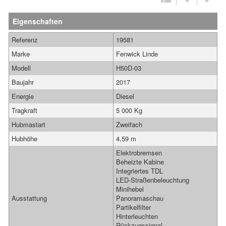
Eigenschaften
Referenz
19581
Marke
Fenwick Linde
Modell
H50D-03
Baujahr
2017
Energie
Diesel
Tragkraft
5 000 Kg
Hubmastart
Zweifach
Hubhöhe
4,59 m
Elektrobremsen
Beheizte Kabine
Integriertes TDL
LED-Straßenbeleuchtung
Minihebel
Ausstattung
Panoramaschau
Partikelfilter
Hinterleuchten
Rückzugssignal