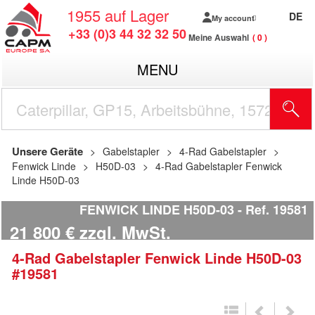
1955
auf Lager
DE
My account
+33 (0)3 44 32 32 50
Meine Auswahl
0
MENU
Unsere Geräte
Gabelstapler
4-Rad Gabelstapler
Fenwick Linde
H50D-03
4-Rad Gabelstapler Fenwick
Linde H50D-03
FENWICK LINDE H50D-03
Ref.
19581
21 800
€
zzgl. MwSt.
4-Rad Gabelstapler
Fenwick Linde
H50D-03
#19581