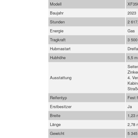
Modell
XF35
Baujahr
2023
Stunden
2 617
Energie
Gas
Tragkraft
3 500
Hubmastart
Dreif
Hubhöhe
5,5 m
Seite
Zinke
Ausstattung
4. Ve
Kabin
Straß
Reifentyp
Fest 
Erstbesitzer
Ja
Breite
1,23
Länge
2,78
Gewicht
5 345