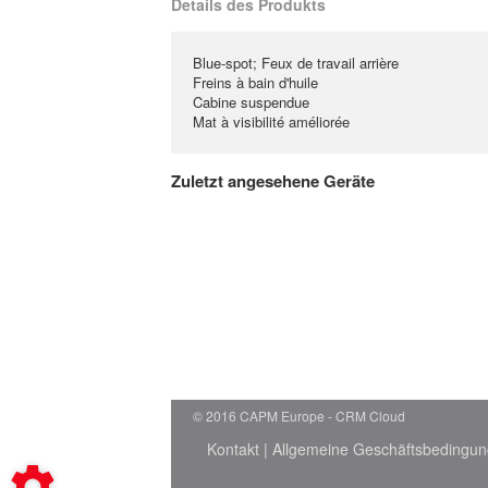
Details des Produkts
Blue-spot; Feux de travail arrière
Freins à bain d'huile
Cabine suspendue
Mat à visibilité améliorée
Zuletzt angesehene Geräte
© 2016 CAPM Europe
CRM Cloud
Kontakt
|
Allgemeine Geschäftsbedingu