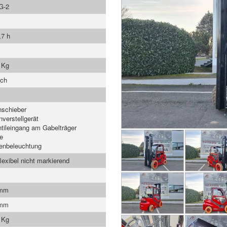
G-2
,7 h
 Kg
ach
nschieber
nverstellgerät
ntileingang am Gabelträger
e
enbeleuchtung
flexibel nicht markierend
 mm
 mm
 Kg