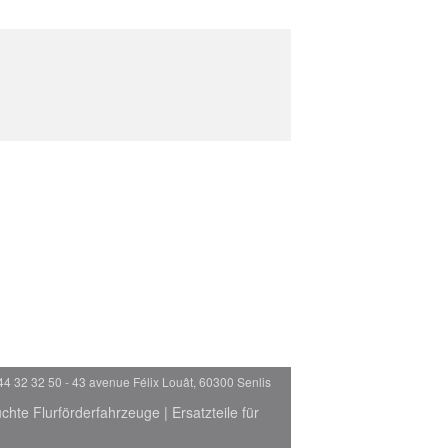
44 32 32 50 - 43 avenue Félix Louât, 60300 Senlis
chte Flurförderfahrzeuge
|
Ersatzteile für