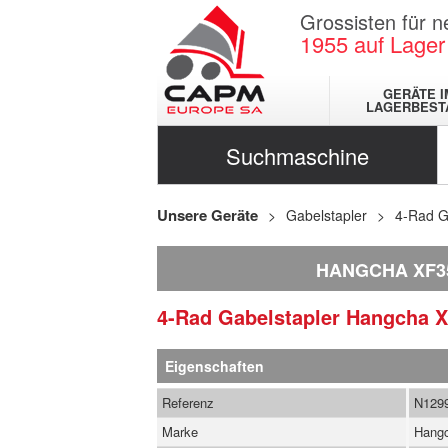
Grossisten für 
1955
auf Lager
GERÄTE I
LAGERBEST
Suchmaschine
Unsere Geräte
Gabelstapler
4-Rad G
HANGCHA XF3
4-Rad Gabelstapler
Hangcha
X
Eigenschaften
Referenz
N129
Marke
Hang