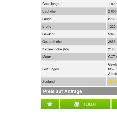
Gabellänge
1 82
Bauhöhe
2 85
Länge
2782
Breite
1225
Gewicht
5345
Gesamthöhe
2855
Kabinenhöhe (h6)
2180
Motor
GCT 
Gewäh
Leistungen
bzw. 
Arbei
Zustand
Preis auf Anfrage
TEILEN