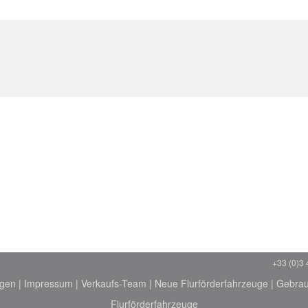
+33 (0)3 
ngen
|
Impressum
|
Verkaufs-Team
|
Neue Flurförderfahrzeuge
|
Gebrau
Flurförderfahrzeuge