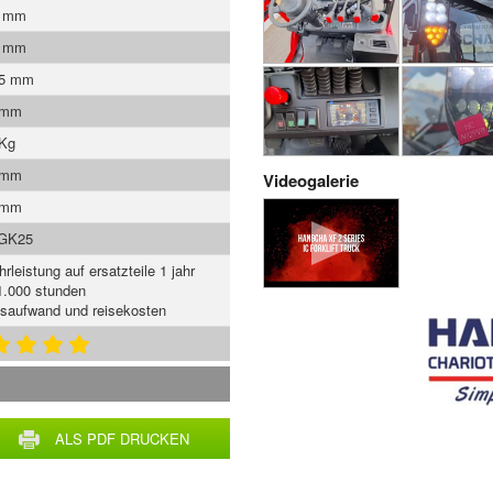
0 mm
5 mm
.5 mm
 mm
 Kg
 mm
Videogalerie
 mm
GK25
rleistung auf ersatzteile 1 jahr
1.000 stunden
tsaufwand und reisekosten
ALS PDF DRUCKEN