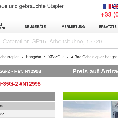
neue und gebrauchte Stapler
+33 (
M
NEUGERÄTE
VERMIETUNG
ERSATZTEI
AND
abelstapler
Hangcha
XF35G-2
4-Rad Gabelstapler Hangc
Preis auf Anfr
5G-2
Ref.
N12998
F35G-2
#N12998
98
cha