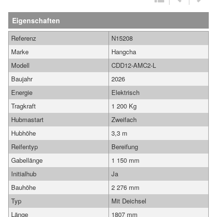
Eigenschaften
Referenz
N15208
Marke
Hangcha
Modell
CDD12-AMC2-L
Baujahr
2026
Energie
Elektrisch
Tragkraft
1 200 Kg
Hubmastart
Zweifach
Hubhöhe
3,3 m
Reifentyp
Bereifung
Gabellänge
1 150 mm
Initialhub
Ja
Bauhöhe
2 276 mm
Typ
Mit Deichsel
Länge
1807 mm