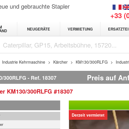
neue und gebrauchte Stapler
+33 (
M
NEUGERÄTE
VERMIETUNG
ERSATZTEI
AND
Industrie Kehrmaschine
Kärcher
KM130/300RLFG
Indust
Preis auf An
0/300RLFG
Ref.
18307
her
KM130/300RLFG
#18307
Derzeit vermietet
7
er