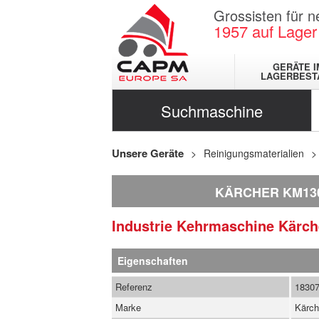
Grossisten für 
1957
auf Lager
GERÄTE I
LAGERBEST
Suchmaschine
Unsere Geräte
Reinigungsmaterialien
KÄRCHER KM13
Industrie Kehrmaschine
Kärc
Eigenschaften
Referenz
1830
Marke
Kärch