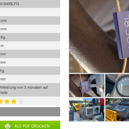
0/300RLFG
0 mm
0 mm
 Kg
 m
 mm
 mm
 Kg
 mm
rleistung von 3 monaten auf
teile
ALS PDF DRUCKEN