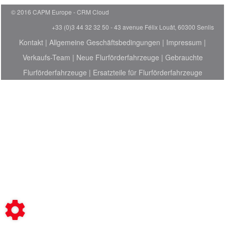
© 2016 CAPM Europe
CRM Cloud
+33 (0)3 44 32 32 50 - 43 avenue Félix Louât, 60300 Senlis
Kontakt
|
Allgemeine Geschäftsbedingungen
|
Impressum
|
Verkaufs-Team
|
Neue Flurförderfahrzeuge
|
Gebrauchte
Flurförderfahrzeuge
|
Ersatzteile für Flurförderfahrzeuge