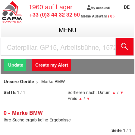
1960
auf Lager
DE
My account
+33 (0)3 44 32 32 50
Meine Auswahl
0
MENU
Update
Create my Alert
Unsere Geräte
Marke BMW
SEITE
1
/ 1
Sortieren nach:
Datum
▲
/
▼
Preis
▲
/
▼
0
Marke BMW
Ihre Suche ergab keine Ergebnisse
Seite
1
/ 1