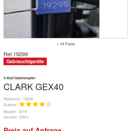
+ 19 Fotos
Ref.
19299
Gebrauchtgeräte
4-Rad Gabelstapler
CLARK
GEX40
Référence
19299
Zustand
Baujahr
2019
Stunden
530 h
Preis auf Anfrage