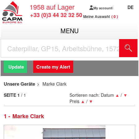
1958
auf Lager
DE
My account
+33 (0)3 44 32 32 50
Meine Auswahl
0
MENU
Update
Create my Alert
Unsere Geräte
Marke Clark
SEITE
1
/ 1
Sortieren nach:
Datum
▲
/
▼
Preis
▲
/
▼
1
Marke Clark