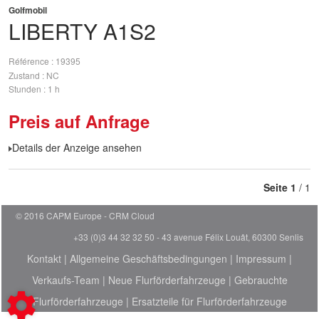
Golfmobil
LIBERTY
A1S2
Référence
19395
Zustand
NC
Stunden
1 h
Preis auf Anfrage
Details der Anzeige ansehen
Seite
1
/ 1
© 2016 CAPM Europe
CRM Cloud
+33 (0)3 44 32 32 50 - 43 avenue Félix Louât, 60300 Senlis
Kontakt
|
Allgemeine Geschäftsbedingungen
|
Impressum
|
Verkaufs-Team
|
Neue Flurförderfahrzeuge
|
Gebrauchte
Flurförderfahrzeuge
|
Ersatzteile für Flurförderfahrzeuge