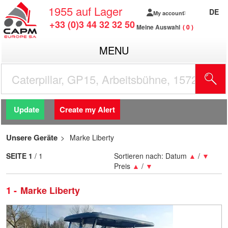
1955
auf Lager
DE
My account
+33 (0)3 44 32 32 50
Meine Auswahl
0
MENU
Update
Create my Alert
Unsere Geräte
Marke Liberty
SEITE
1
/ 1
Sortieren nach:
Datum
▲
/
▼
Preis
▲
/
▼
1
Marke Liberty