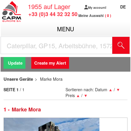
1955
auf Lager
DE
My account
+33 (0)3 44 32 32 50
Meine Auswahl
0
MENU
Update
Create my Alert
Unsere Geräte
Marke Mora
SEITE
1
/ 1
Sortieren nach:
Datum
▲
/
▼
Preis
▲
/
▼
1
Marke Mora