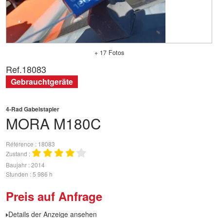
+ 17 Fotos
Ref.
18083
Gebrauchtgeräte
4-Rad Gabelstapler
MORA
M180C
Référence
18083
Zustand
Baujahr
2014
Stunden
5 986 h
Preis auf Anfrage
Details der Anzeige ansehen