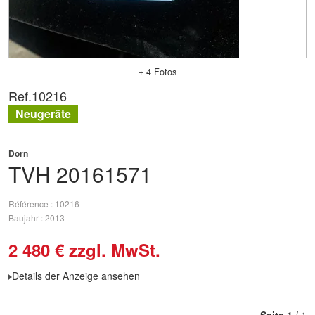
+ 4 Fotos
Ref.
10216
Neugeräte
Dorn
TVH
20161571
Référence
10216
Baujahr
2013
2 480
€
zzgl. MwSt.
Details der Anzeige ansehen