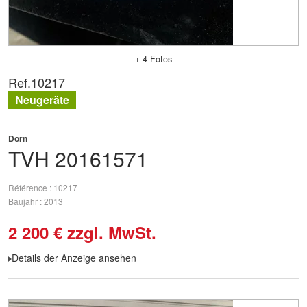
+ 4 Fotos
Ref.
10217
Neugeräte
Dorn
TVH
20161571
Référence
10217
Baujahr
2013
2 200
€
zzgl. MwSt.
Details der Anzeige ansehen