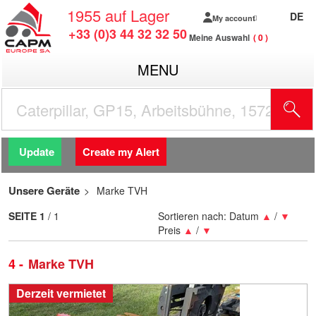
1955
auf Lager
DE
My account
+33 (0)3 44 32 32 50
Meine Auswahl
0
MENU
Update
Create my Alert
Unsere Geräte
Marke TVH
SEITE
1
/ 1
Sortieren nach:
Datum
▲
/
▼
Preis
▲
/
▼
4
Marke TVH
Derzeit vermietet