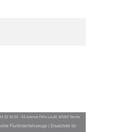
44 32 32 50 - 43 avenue Félix Louât, 60300 Senlis
chte Flurförderfahrzeuge
|
Ersatzteile für