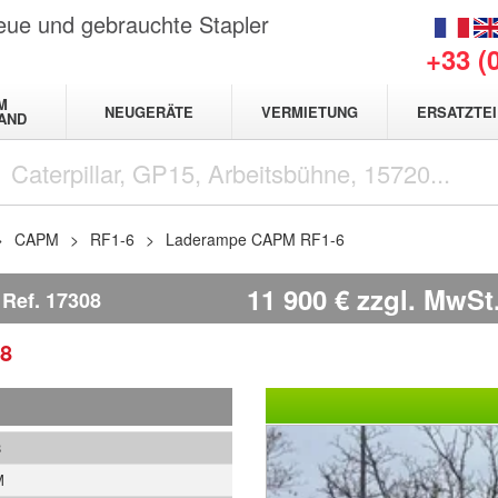
neue und gebrauchte Stapler
+33 (
M
NEUGERÄTE
VERMIETUNG
ERSATZTEI
AND
CAPM
RF1-6
Laderampe CAPM RF1-6
11 900
€
zzgl. MwSt
Ref.
17308
8
8
M