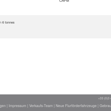
CAPM
n 6 tonnes
+33 (0)3 
ngen
|
Impressum
|
Verkaufs-Team
|
Neue Flurförderfahrzeuge
|
Gebrau