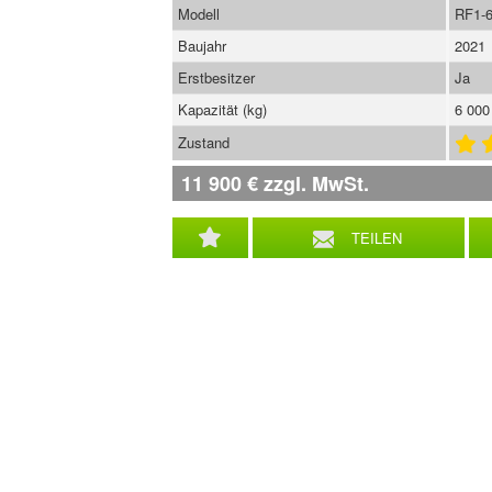
Modell
RF1-
Baujahr
2021
Erstbesitzer
Ja
Kapazität (kg)
6 000
Zustand
11 900
€
zzgl. MwSt.
TEILEN