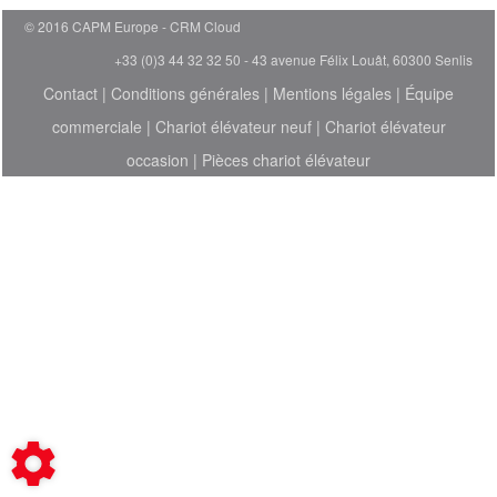
© 2016 CAPM Europe
CRM Cloud
+33 (0)3 44 32 32 50 - 43 avenue Félix Louât, 60300 Senlis
Contact
|
Conditions générales
|
Mentions légales
|
Équipe
commerciale
|
Chariot élévateur neuf
|
Chariot élévateur
occasion
|
Pièces chariot élévateur