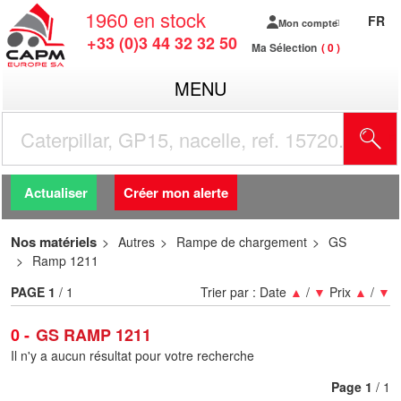
1960
en stock
FR
Mon compte
+33 (0)3 44 32 32 50
Ma Sélection
0
MENU
R
Actualiser
Créer mon alerte
Nos matériels
Autres
Rampe de chargement
GS
Ramp 1211
PAGE
1
/ 1
Trier par :
Date
▲
/
▼
Prix
▲
/
▼
0
GS RAMP 1211
Il n'y a aucun résultat pour votre recherche
Page
1
/ 1