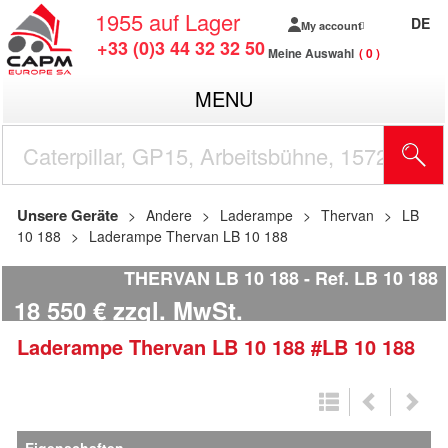
1955
auf Lager
DE
My account
+33 (0)3 44 32 32 50
Meine Auswahl
0
MENU
Unsere Geräte
Andere
Laderampe
Thervan
LB
10 188
Laderampe Thervan LB 10 188
THERVAN LB 10 188
Ref.
LB 10 188
18 550
€
zzgl. MwSt.
Laderampe
Thervan
LB 10 188
#LB 10 188