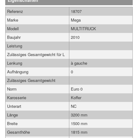
Eigenschaften
Referenz
18707
Marke
Mega
Modell
MULTITRUCK
Baujahr
2010
Leistung
Zulässiges Gesamtgewicht für L
Lenkung
à gauche
Aufhängung
0
Zulässiges Gesamtgewicht
Norm
Euro 0
Karosserie
Koffer
Unterart
NC
Länge
3200 mm
Breite
1500 mm
Gesamthöhe
1815 mm