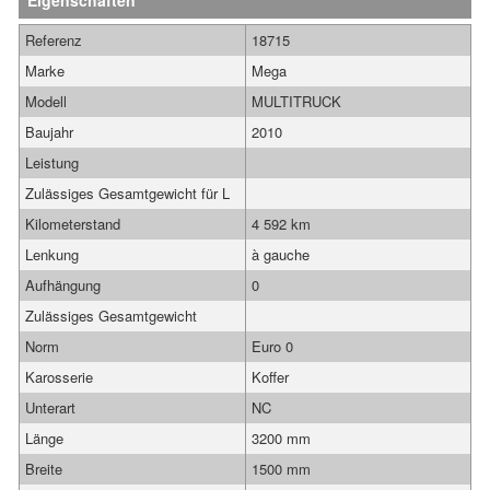
Eigenschaften
Referenz
18715
Marke
Mega
Modell
MULTITRUCK
Baujahr
2010
Leistung
Zulässiges Gesamtgewicht für L
Kilometerstand
4 592 km
Lenkung
à gauche
Aufhängung
0
Zulässiges Gesamtgewicht
Norm
Euro 0
Karosserie
Koffer
Unterart
NC
Länge
3200 mm
Breite
1500 mm