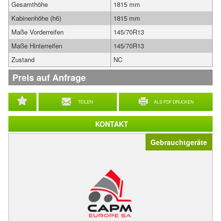
Gesamthöhe
1815 mm
Kabinenhöhe (h6)
1815 mm
Maße Vorderreifen
145/70R13
Maße Hinterreifen
145/70R13
Zustand
NC
Preis auf Anfrage
TEILEN
ALS PDF DRUCKEN
KONTAKT
Gebrauchtgeräte