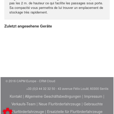
pas les 2 m. de hauteur ce qui facilite les passages sous porte.
Sa compacité vous permettra de lui trouver un emplacement de
stockage très rapidement.
Zuletzt angesehene Geräte
© 2016 CAPM Europe
CRM Cloud
+33 (0)3 44 32 32 50 - 43 avenue Félix Louât, 60300 Senlis
Kontakt
|
Allgemeine Geschäftsbedingungen
|
Impressum
|
Verkaufs-Team
|
Neue Flurförderfahrzeuge
|
Gebrauchte
Flurförderfahrzeuge
|
Ersatzteile für Flurförderfahrzeuge