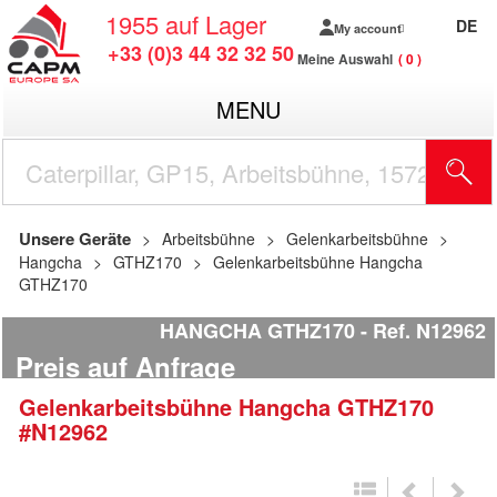
1955
auf Lager
DE
My account
+33 (0)3 44 32 32 50
Meine Auswahl
0
MENU
Unsere Geräte
Arbeitsbühne
Gelenkarbeitsbühne
Hangcha
GTHZ170
Gelenkarbeitsbühne Hangcha
GTHZ170
HANGCHA GTHZ170
Ref.
N12962
Preis auf Anfrage
Gelenkarbeitsbühne
Hangcha
GTHZ170
#N12962