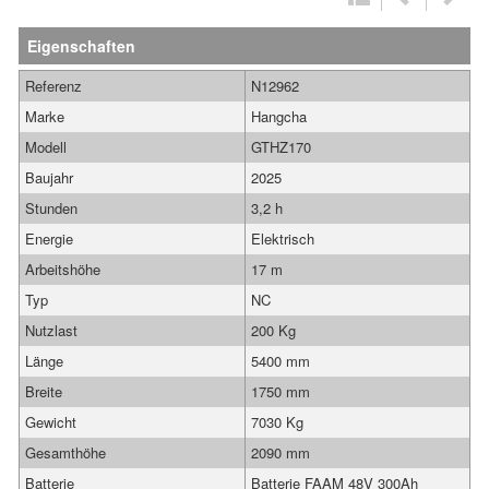
Eigenschaften
Referenz
N12962
Marke
Hangcha
Modell
GTHZ170
Baujahr
2025
Stunden
3,2 h
Energie
Elektrisch
Arbeitshöhe
17 m
Typ
NC
Nutzlast
200 Kg
Länge
5400 mm
Breite
1750 mm
Gewicht
7030 Kg
Gesamthöhe
2090 mm
Batterie
Batterie FAAM 48V 300Ah