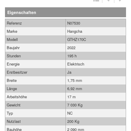
Eigenschaften
Referenz
N07530
Marke
Hangcha
Modell
GTHZ170C
Baujahr
2022
Stunden
195 h
Energie
Elektrisch
Erstbesitzer
Ja
Breite
1,75 mm
Länge
6,92 mm
Arbeitshöhe
17 m
Gewicht
7 030 Kg
Typ
NC
Nutzlast
200 Kg
Bauhöhe
2 090 mm