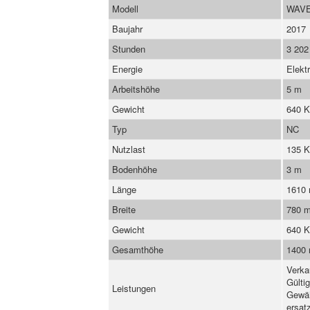
Modell
WAVE
Baujahr
2017
Stunden
3 202
Energie
Elekt
Arbeitshöhe
5 m
Gewicht
640 
Typ
NC
Nutzlast
135 
Bodenhöhe
3 m
Länge
1610
Breite
780 
Gewicht
640 
Gesamthöhe
1400
Verka
Gülti
Leistungen
Gewäh
ersatz