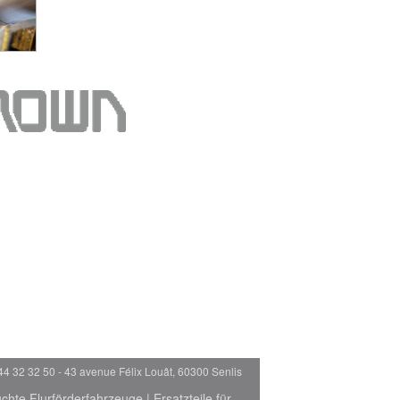
44 32 32 50 - 43 avenue Félix Louât, 60300 Senlis
chte Flurförderfahrzeuge
|
Ersatzteile für