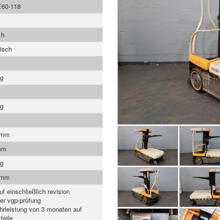
60-118
 h
risch
Kg
Kg
 mm
mm
Kg
 mm
uf einschließlich revision
ger vgp-prüfung
rleistung von 3 monaten auf
teile