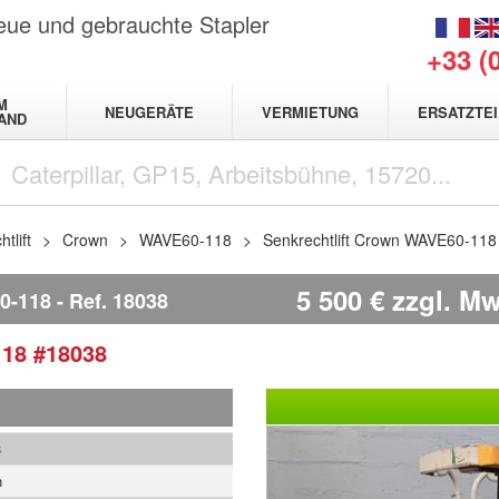
neue und gebrauchte Stapler
+33 (
M
NEUGERÄTE
VERMIETUNG
ERSATZTEI
AND
tlift
Crown
WAVE60-118
Senkrechtlift Crown WAVE60-118
5 500
€
zzgl. Mw
0-118
Ref.
18038
118
#18038
8
n