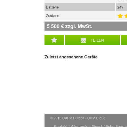
Batterie
24v
Zustand
5 500
€
zzgl. MwSt.
TEILEN
Zuletzt angesehene Geräte
© 2016 CAPM Europe
CRM Cloud
Kontakt
|
Allgemeine Geschäftsbedingu