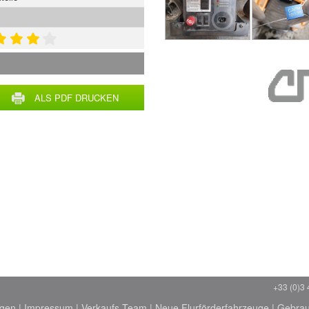
ALS PDF DRUCKEN
+33 (0)3 
ngen
|
Impressum
|
Verkaufs-Team
|
Neue Flurförderfahrzeuge
|
Gebrau