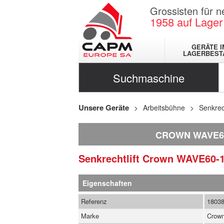
Grossisten für 
1958
auf Lager
GERÄTE I
LAGERBEST
Suchmaschine
Unsere Geräte
Arbeitsbühne
Senkrech
CROWN WAVE6
Senkrechtlift
Crown
WAVE60-
Eigenschaften
Referenz
1803
Marke
Crow