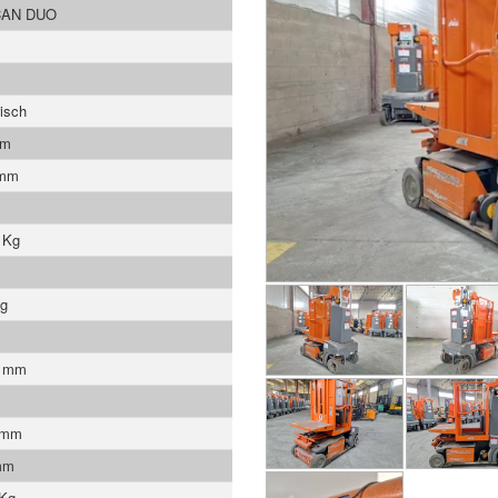
AN DUO
risch
mm
 mm
 Kg
Kg
0 mm
 mm
mm
 Kg