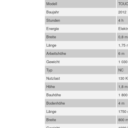
Modell
TOUC
Baujahr
2012
Stunden
4 h
Energie
Elekt
Breite
0,8 
Länge
1,75
Arbeitshöhe
6 m
Gewicht
1 030
Typ
NC
Nutzlast
130 
Höhe
1,8 m
Bauhöhe
1 80
Bodenhöhe
4 m
Länge
1750
Breite
800 
Gewicht
1030