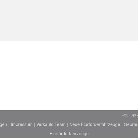
+33 (0)3 
ngen
|
Impressum
|
Verkaufs-Team
|
Neue Flurförderfahrzeuge
|
Gebrau
Flurförderfahrzeuge