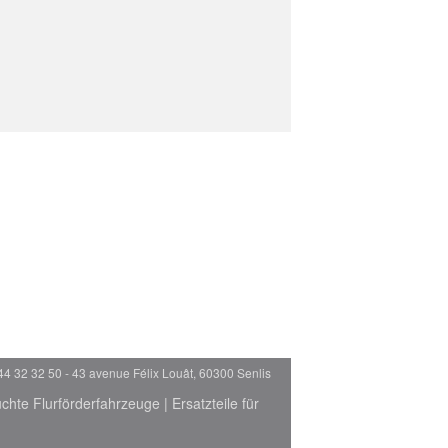
44 32 32 50 - 43 avenue Félix Louât, 60300 Senlis
chte Flurförderfahrzeuge
|
Ersatzteile für