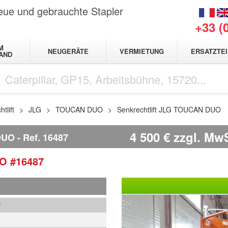
neue und gebrauchte Stapler
+33 (
M
NEUGERÄTE
VERMIETUNG
ERSATZTEI
AND
tlift
JLG
TOUCAN DUO
Senkrechtlift JLG TOUCAN DUO
4 500
€
zzgl. MwS
DUO
Ref.
16487
UO
#16487
7