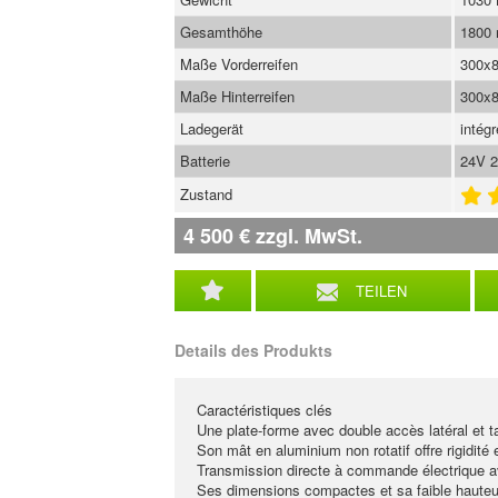
Gesamthöhe
1800
Maße Vorderreifen
300x
Maße Hinterreifen
300x
Ladegerät
intégr
Batterie
24V 
Zustand
4 500
€
zzgl. MwSt.
TEILEN
Details des Produkts
Caractéristiques clés
Une plate-forme avec double accès latéral et t
Son mât en aluminium non rotatif offre rigidité et
Transmission directe à commande électrique ave
Ses dimensions compactes et sa faible hauteur