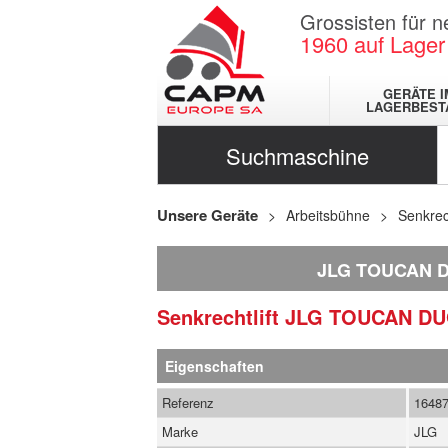
Grossisten für 
1960
auf Lager
GERÄTE I
LAGERBEST
Suchmaschine
Unsere Geräte
Arbeitsbühne
Senkrech
JLG TOUCAN 
Senkrechtlift
JLG
TOUCAN D
Eigenschaften
Referenz
1648
Marke
JLG