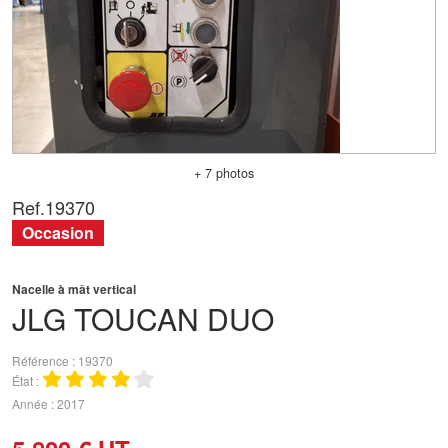
+ 7 photos
Ref.
19370
Occasion
Nacelle à mât vertical
JLG
TOUCAN DUO
Référence
19370
État
Année
2017