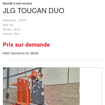
Nacelle à mât vertical
JLG
TOUCAN DUO
Référence
19372
État
Nc
Année
2018
Heures
38 h
Prix sur demande
Voir l'annonce en détail