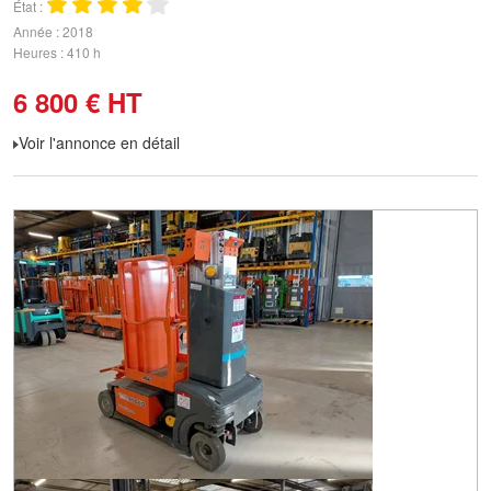
État
Année
2018
Heures
410 h
6 800
€
HT
Voir l'annonce en détail