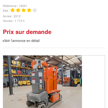
Référence
19051
État
Année
2013
Heures
1 713 h
Prix sur demande
Voir l'annonce en détail