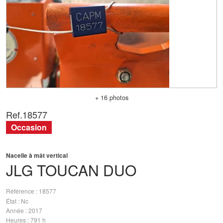
+ 16 photos
Ref.
18577
Occasion
Nacelle à mât vertical
JLG
TOUCAN DUO
Référence
18577
État
Nc
Année
2017
Heures
791 h