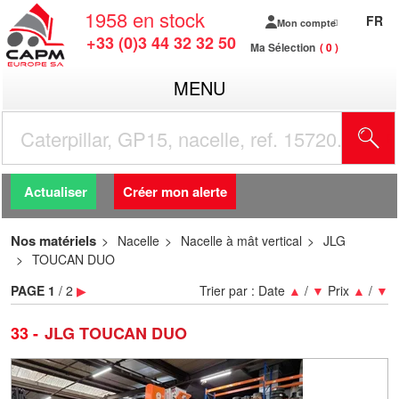
1958
en stock
FR
Mon compte
+33 (0)3 44 32 32 50
Ma Sélection
0
MENU
R
Actualiser
Créer mon alerte
Nos matériels
Nacelle
Nacelle à mât vertical
JLG
TOUCAN DUO
PAGE
1
/ 2
▶
Trier par :
Date
▲
/
▼
Prix
▲
/
▼
33
JLG TOUCAN DUO