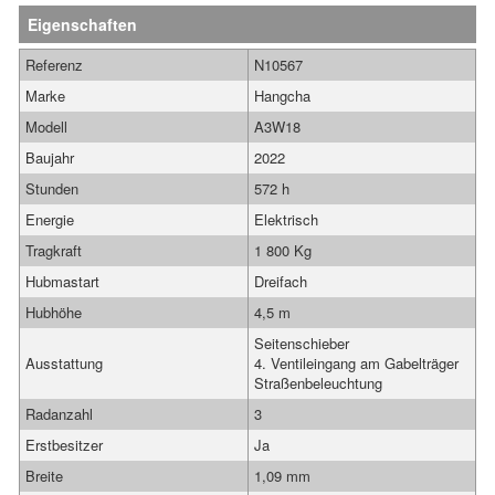
Eigenschaften
Referenz
N10567
Marke
Hangcha
Modell
A3W18
Baujahr
2022
Stunden
572 h
Energie
Elektrisch
Tragkraft
1 800 Kg
Hubmastart
Dreifach
Hubhöhe
4,5 m
Seitenschieber
Ausstattung
4. Ventileingang am Gabelträger
Straßenbeleuchtung
Radanzahl
3
Erstbesitzer
Ja
Breite
1,09 mm