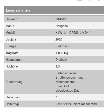
Eigenschaften
Referenz
N14543
Marke
Hangcha
Modell
X3W10-I (CPDS10-XD4-I)
Baujahr
2026
Energie
Elektrisch
Tragkraft
1 000 Kg
Hubmastart
Dreifach
Hubhöhe
4,3 m
Seitenschieber
Straßenbeleuchtung
Ausstattung
Hinterleuchten
Blue Spot
Überdecktes Dach
Radanzahl
3
Reifentyp
Fest flexibel nicht markierend