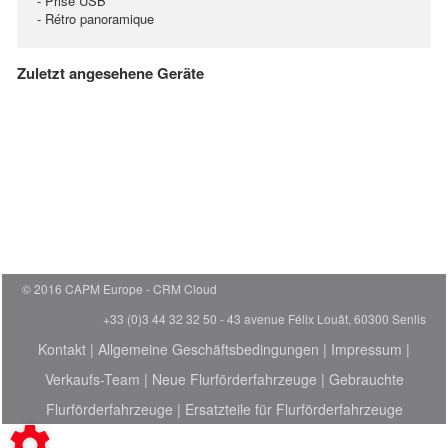
- Prise USB
- Rétro panoramique
Zuletzt angesehene Geräte
© 2016 CAPM Europe
CRM Cloud
+33 (0)3 44 32 32 50 - 43 avenue Félix Louât, 60300 Senlis
Kontakt
|
Allgemeine Geschäftsbedingungen
|
Impressum
|
Verkaufs-Team
|
Neue Flurförderfahrzeuge
|
Gebrauchte
Flurförderfahrzeuge
|
Ersatzteile für Flurförderfahrzeuge