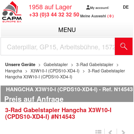
1958
auf Lager
DE
My account
+33 (0)3 44 32 32 50
Meine Auswahl
0
MENU
Unsere Geräte
Gabelstapler
3-Rad Gabelstapler
Hangcha
X3W10-I (CPDS10-XD4-I)
3-Rad Gabelstapler
Hangcha X3W10-I (CPDS10-XD4-I)
HANGCHA X3W10-I (CPDS10-XD4-I)
Ref.
N14543
Preis auf Anfrage
3-Rad Gabelstapler
Hangcha
X3W10-I
(CPDS10-XD4-I)
#N14543