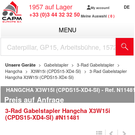
1957
auf Lager
DE
My account
+33 (0)3 44 32 32 50
Meine Auswahl
0
MENU
Unsere Geräte
Gabelstapler
3-Rad Gabelstapler
Hangcha
X3W15i (CPDS15-XD4-SI)
3-Rad Gabelstapler
Hangcha X3W15i (CPDS15-XD4-SI)
HANGCHA X3W15I (CPDS15-XD4-SI)
Ref.
N1148
Preis auf Anfrage
3-Rad Gabelstapler
Hangcha
X3W15i
(CPDS15-XD4-SI)
#N11481