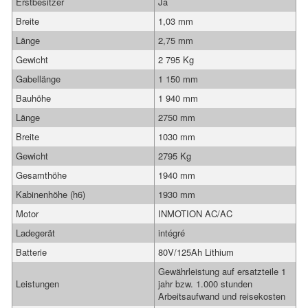
Erstbesitzer
Ja
Breite
1,03 mm
Länge
2,75 mm
Gewicht
2 795 Kg
Gabellänge
1 150 mm
Bauhöhe
1 940 mm
Länge
2750 mm
Breite
1030 mm
Gewicht
2795 Kg
Gesamthöhe
1940 mm
Kabinenhöhe (h6)
1930 mm
Motor
INMOTION AC/AC
Ladegerät
intégré
Batterie
80V/125Ah Lithium
Gewährleistung auf ersatzteile 1
Leistungen
jahr bzw. 1.000 stunden
Arbeitsaufwand und reisekosten