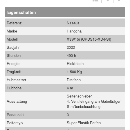
Eigenschaften
Referenz
N11481
Marke
Hangcha
Modell
X3W15i (CPDS15-XD4-SI)
Baujahr
2023
Stunden
490 h
Energie
Elektrisch
Tragkraft
1 500 Kg
Hubmastart
Dreifach
Hubhöhe
4 m
Seitenschieber
Ausstattung
4. Ventileingang am Gabelträger
Straßenbeleuchtung
Radanzahl
3
Reifentyp
Super-Elastik-Reifen