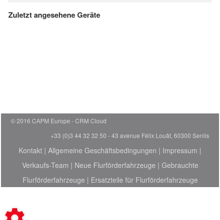
Zuletzt angesehene Geräte
© 2016 CAPM Europe
CRM Cloud
+33 (0)3 44 32 32 50 - 43 avenue Félix Louât, 60300 Senlis
Kontakt
|
Allgemeine Geschäftsbedingungen
|
Impressum
|
Verkaufs-Team
|
Neue Flurförderfahrzeuge
|
Gebrauchte
Flurförderfahrzeuge
|
Ersatzteile für Flurförderfahrzeuge