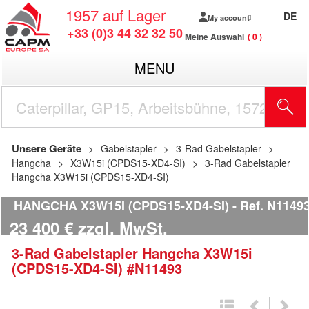
1957
auf Lager
DE
My account
+33 (0)3 44 32 32 50
Meine Auswahl
0
MENU
Unsere Geräte
Gabelstapler
3-Rad Gabelstapler
Hangcha
X3W15i (CPDS15-XD4-SI)
3-Rad Gabelstapler
Hangcha X3W15i (CPDS15-XD4-SI)
HANGCHA X3W15I (CPDS15-XD4-SI)
Ref.
N1149
23 400
€
zzgl. MwSt.
3-Rad Gabelstapler
Hangcha
X3W15i
(CPDS15-XD4-SI)
#N11493