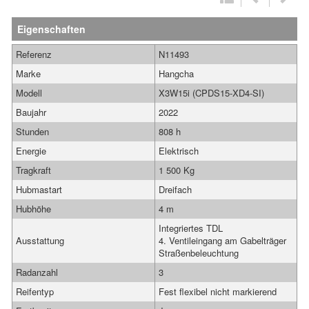
Eigenschaften
Referenz
N11493
Marke
Hangcha
Modell
X3W15i (CPDS15-XD4-SI)
Baujahr
2022
Stunden
808 h
Energie
Elektrisch
Tragkraft
1 500 Kg
Hubmastart
Dreifach
Hubhöhe
4 m
Integriertes TDL
Ausstattung
4. Ventileingang am Gabelträger
Straßenbeleuchtung
Radanzahl
3
Reifentyp
Fest flexibel nicht markierend