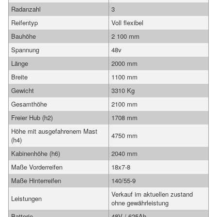
Radanzahl
3
Reifentyp
Voll flexibel
Bauhöhe
2 100 mm
Spannung
48v
Länge
2000 mm
Breite
1100 mm
Gewicht
3310 Kg
Gesamthöhe
2100 mm
Freier Hub (h2)
1708 mm
Höhe mit ausgefahrenem Mast
4750 mm
(h4)
Kabinenhöhe (h6)
2040 mm
Maße Vorderreifen
18x7-8
Maße Hinterreifen
140/55-9
Verkauf im aktuellen zustand
Leistungen
ohne gewährleistung
Batterie
48V / 625Ah