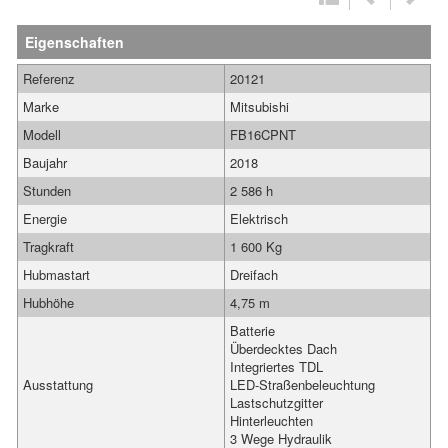
Eigenschaften
Referenz
20121
Marke
Mitsubishi
Modell
FB16CPNT
Baujahr
2018
Stunden
2 586 h
Energie
Elektrisch
Tragkraft
1 600 Kg
Hubmastart
Dreifach
Hubhöhe
4,75 m
Batterie
Überdecktes Dach
Integriertes TDL
Ausstattung
LED-Straßenbeleuchtung
Lastschutzgitter
Hinterleuchten
3 Wege Hydraulik