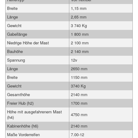
Breite
1,15 mm
Länge
2,65 mm
Gewicht
3 740 Kg
Gabellänge
1 800 mm
Niedrige Höhe der Mast
2 100 mm
Bauhöhe
2 140 mm
Spannung
12v
Länge
2650 mm
Breite
1150 mm
Gewicht
3740 Kg
Gesamthöhe
2140 mm
Freier Hub (h2)
1700 mm
Höhe mit ausgefahrenem Mast
4750 mm
(h4)
Kabinenhöhe (h6)
2140 mm
Maße Vorderreifen
7.00-12