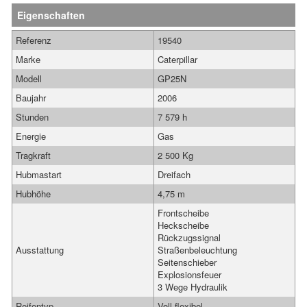
Eigenschaften
Referenz
19540
Marke
Caterpillar
Modell
GP25N
Baujahr
2006
Stunden
7 579 h
Energie
Gas
Tragkraft
2 500 Kg
Hubmastart
Dreifach
Hubhöhe
4,75 m
Frontscheibe
Heckscheibe
Rückzugssignal
Ausstattung
Straßenbeleuchtung
Seitenschieber
Explosionsfeuer
3 Wege Hydraulik
Reifentyp
Voll flexibel