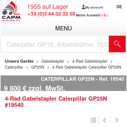
1955
auf Lager
DE
My account
+33 (0)3 44 32 32 50
Meine Auswahl
0
MENU
Unsere Geräte
Gabelstapler
4-Rad Gabelstapler
Caterpillar
GP25N
4-Rad Gabelstapler Caterpillar GP25N
CATERPILLAR GP25N
Ref.
19540
9 800
€
zzgl. MwSt.
4-Rad Gabelstapler
Caterpillar
GP25N
#19540