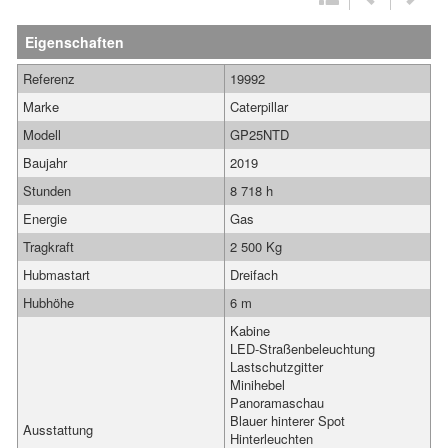
Eigenschaften
Referenz
19992
Marke
Caterpillar
Modell
GP25NTD
Baujahr
2019
Stunden
8 718 h
Energie
Gas
Tragkraft
2 500 Kg
Hubmastart
Dreifach
Hubhöhe
6 m
Kabine
LED-Straßenbeleuchtung
Lastschutzgitter
Minihebel
Panoramaschau
Blauer hinterer Spot
Ausstattung
Hinterleuchten