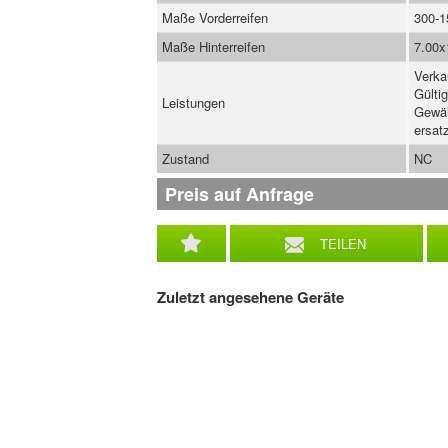
Maße Vorderreifen
300-1
Maße Hinterreifen
7.00x
Verka
Gülti
Leistungen
Gewäh
ersatz
Zustand
NC
Preis auf Anfrage
TEILEN
Zuletzt angesehene Geräte