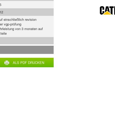
5
12
uf einschließlich revision
ger vgp-prüfung
rleistung von 3 monaten auf
teile
ALS PDF DRUCKEN