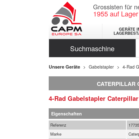
Grossisten für 
1955
auf Lager
GERÄTE I
LAGERBEST
Suchmaschine
Unsere Geräte
Gabelstapler
4-Rad G
CATERPILLAR 
4-Rad Gabelstapler
Caterpilla
Eigenschaften
Referenz
1773
Marke
Caterp