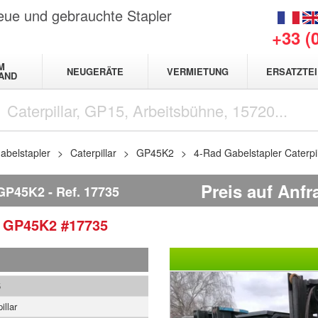
neue und gebrauchte Stapler
+33 (
M
NEUGERÄTE
VERMIETUNG
ERSATZTEI
AND
abelstapler
Caterpillar
GP45K2
4-Rad Gabelstapler Caterp
Preis auf Anfr
GP45K2
Ref.
17735
r
GP45K2
#17735
5
illar