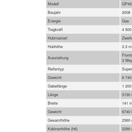
Modell
GP45
Baujahr
2008
Energie
Gas
Tragkraft
4 500
Hubmastart
Zweif
Hubhöhe
3,3 m
Front
Ausstattung
3 Weg
Reifentyp
Super
Gewicht
6 740
Gabellänge
1 20
Länge
3130
Breite
141 
Gewicht
6740
Gesamthöhe
2360
Kabinenhöhe (h6)
2290