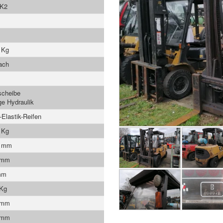
K2
 Kg
ach
scheibe
e Hydraulik
-Elastik-Reifen
 Kg
0 mm
 mm
mm
 Kg
 mm
 mm