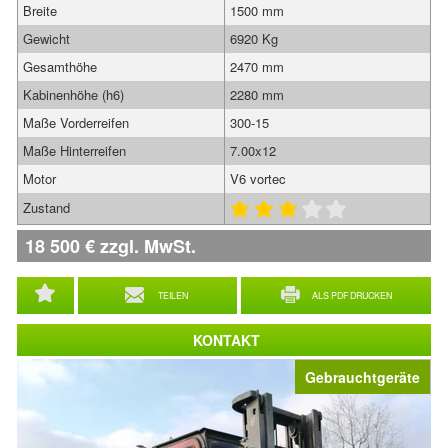
Breite
1500 mm
Gewicht
6920 Kg
Gesamthöhe
2470 mm
Kabinenhöhe (h6)
2280 mm
Maße Vorderreifen
300-15
Maße Hinterreifen
7.00x12
Motor
V6 vortec
Zustand
18 500
€
zzgl. MwSt.
TEILEN
ALS PDF DRUCKEN
KONTAKT
Gebrauchtgeräte