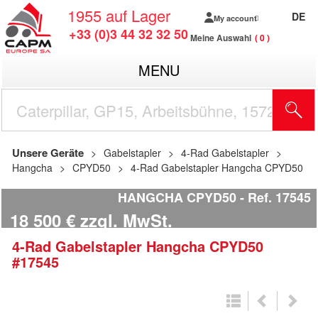
1955
auf Lager
DE
My account
+33 (0)3 44 32 32 50
Meine Auswahl
0
MENU
Unsere Geräte
Gabelstapler
4-Rad Gabelstapler
Hangcha
CPYD50
4-Rad Gabelstapler Hangcha CPYD50
HANGCHA CPYD50
Ref.
17545
18 500
€
zzgl. MwSt.
4-Rad Gabelstapler
Hangcha
CPYD50
#17545