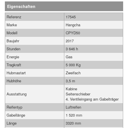
Eigenschaften
Referenz
17545
Marke
Hangcha
Modell
CPYD50
Baujahr
2017
Stunden
3 646 h
Energie
Gas
Tragkraft
5 000 Kg
Hubmastart
Zweifach
Hubhöhe
3,5 m
Kabine
Ausstattung
Seitenschieber
4. Ventileingang am Gabelträger
Reifentyp
Luftreifen
Gabellänge
1 520 mm
Länge
3320 mm