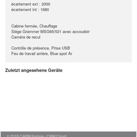
écartement ext : 2000
écartement int : 1680
Cabine fermée, Chauffage
Siège Grammer MSG65/531 avec accoudoir
Caméra de recul
Contrôle de présence, Prise USB
Feu de travail arrière, Blue spot Ar
Zuletzt angesehene Geräte
© 2016 CAPM Europe
CRM Cloud