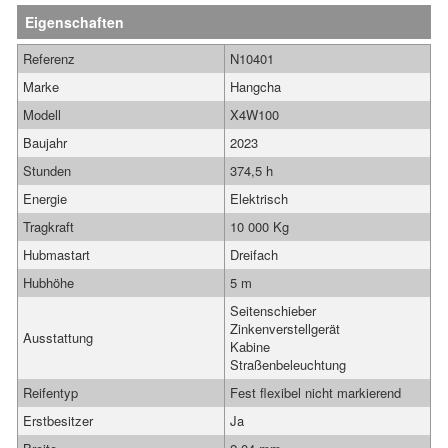
Eigenschaften
Referenz
N10401
Marke
Hangcha
Modell
X4W100
Baujahr
2023
Stunden
374,5 h
Energie
Elektrisch
Tragkraft
10 000 Kg
Hubmastart
Dreifach
Hubhöhe
5 m
Seitenschieber
Zinkenverstellgerät
Ausstattung
Kabine
Straßenbeleuchtung
Reifentyp
Fest flexibel nicht markierend
Erstbesitzer
Ja