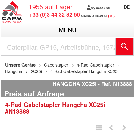
1955
auf Lager
DE
My account
+33 (0)3 44 32 32 50
Meine Auswahl
0
MENU
Unsere Geräte
Gabelstapler
4-Rad Gabelstapler
Hangcha
XC25i
4-Rad Gabelstapler Hangcha XC25i
HANGCHA XC25I
Ref.
N13888
Preis auf Anfrage
4-Rad Gabelstapler
Hangcha
XC25i
#N13888