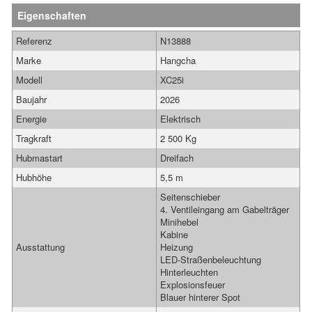
Eigenschaften
Referenz
N13888
Marke
Hangcha
Modell
XC25i
Baujahr
2026
Energie
Elektrisch
Tragkraft
2 500 Kg
Hubmastart
Dreifach
Hubhöhe
5,5 m
Seitenschieber
4. Ventileingang am Gabelträger
Minihebel
Kabine
Ausstattung
Heizung
LED-Straßenbeleuchtung
Hinterleuchten
Explosionsfeuer
Blauer hinterer Spot