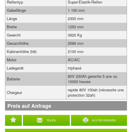
Reifentyp
Super-Elastik-Reifen
Gabellänge
1 150 mm
Länge
2300 mm
Breite
1252 mm
Gewicht
3920 Kg
Gesamthöhe
2566 mm
Kabinenhöhe (h6)
2100 mm
Motor
AC/AC
Ladegerät
triphasé
80V 230Ah garantie 5 ans ou
Batterie
10000 heures
rapide 80V 100ah (nécessite une
Chargeur
protection 32ah)
Preis auf Anfrage
TEILEN
ALS PDF DRUCKEN