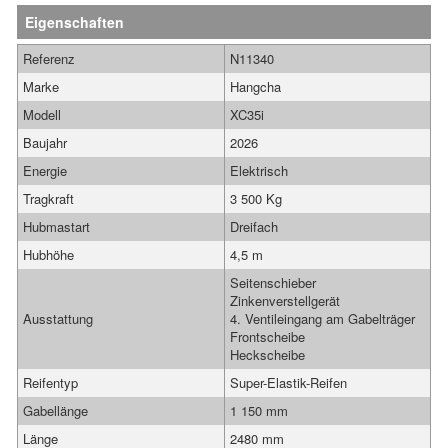
Eigenschaften
Referenz
N11340
Marke
Hangcha
Modell
XC35i
Baujahr
2026
Energie
Elektrisch
Tragkraft
3 500 Kg
Hubmastart
Dreifach
Hubhöhe
4,5 m
Seitenschieber
Zinkenverstellgerät
Ausstattung
4. Ventileingang am Gabelträger
Frontscheibe
Heckscheibe
Reifentyp
Super-Elastik-Reifen
Gabellänge
1 150 mm
Länge
2480 mm