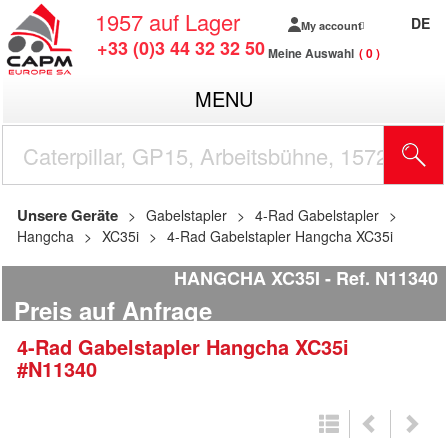
1957
auf Lager
DE
My account
+33 (0)3 44 32 32 50
Meine Auswahl
0
MENU
Unsere Geräte
Gabelstapler
4-Rad Gabelstapler
Hangcha
XC35i
4-Rad Gabelstapler Hangcha XC35i
HANGCHA XC35I
Ref.
N11340
Preis auf Anfrage
4-Rad Gabelstapler
Hangcha
XC35i
#N11340