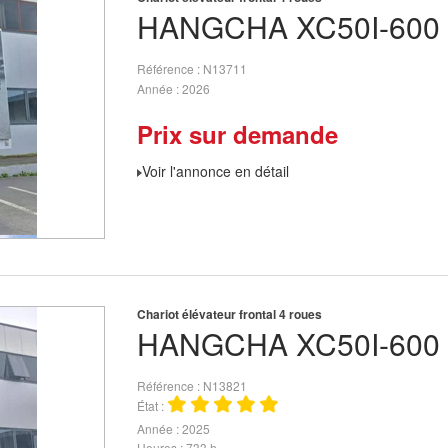
HANGCHA
XC50I-600
Référence
N13711
Année
2026
Prix sur demande
Voir l'annonce en détail
Chariot élévateur frontal 4 roues
HANGCHA
XC50I-600
Référence
N13821
État
Année
2025
Heures
733 h