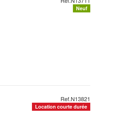
Ref.
N13711
Neuf
Ref.
N13821
Location courte durée