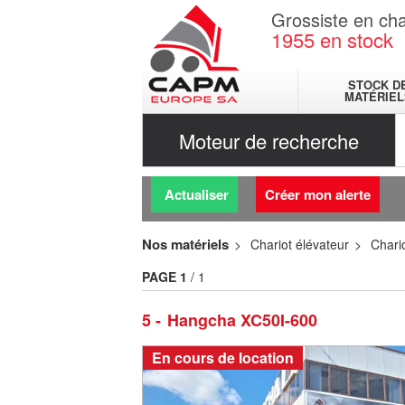
Grossiste en cha
1955
en stock
STOCK D
MATÉRIEL
Moteur de recherche
Actualiser
Créer mon alerte
Nos matériels
Chariot élévateur
Chario
PAGE
1
/ 1
5
Hangcha XC50I-600
En cours de location