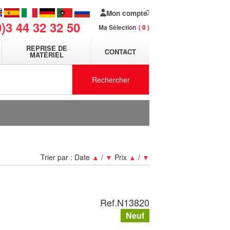
Mon compte
0)3 44 32 32 50
Ma Sélection
0
REPRISE DE
CONTACT
MATÉRIEL
Rechercher
Trier par :
Date
▲
/
▼
Prix
▲
/
▼
Ref.
N13820
Neuf