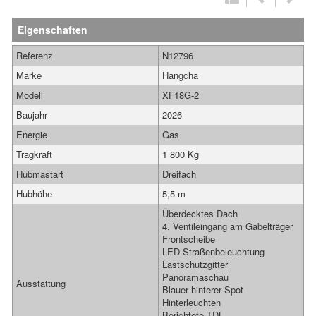
Eigenschaften
Referenz
N12796
Marke
Hangcha
Modell
XF18G-2
Baujahr
2026
Energie
Gas
Tragkraft
1 800 Kg
Hubmastart
Dreifach
Hubhöhe
5,5 m
Überdecktes Dach
4. Ventileingang am Gabelträger
Frontscheibe
LED-Straßenbeleuchtung
Lastschutzgitter
Panoramaschau
Ausstattung
Blauer hinterer Spot
Hinterleuchten
Berichtete TDL