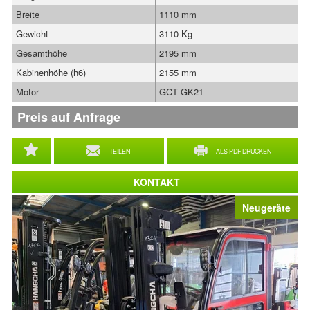
Breite
1110 mm
Gewicht
3110 Kg
Gesamthöhe
2195 mm
Kabinenhöhe (h6)
2155 mm
Motor
GCT GK21
Preis auf Anfrage
TEILEN
ALS PDF DRUCKEN
KONTAKT
Neugeräte