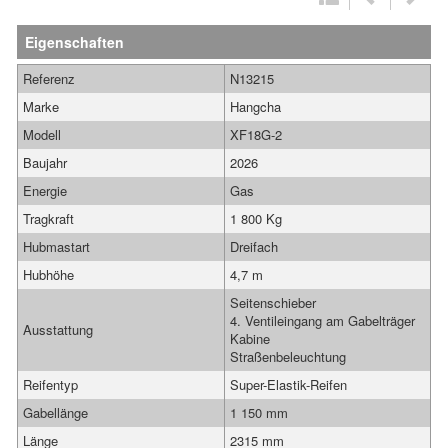
Eigenschaften
Referenz
N13215
Marke
Hangcha
Modell
XF18G-2
Baujahr
2026
Energie
Gas
Tragkraft
1 800 Kg
Hubmastart
Dreifach
Hubhöhe
4,7 m
Seitenschieber
4. Ventileingang am Gabelträger
Ausstattung
Kabine
Straßenbeleuchtung
Reifentyp
Super-Elastik-Reifen
Gabellänge
1 150 mm
Länge
2315 mm