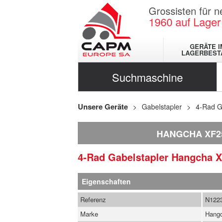
Grossisten für 
1960
auf Lager
GERÄTE I
LAGERBEST
Suchmaschine
Unsere Geräte
Gabelstapler
4-Rad G
HANGCHA XF2
4-Rad Gabelstapler
Hangcha
X
Eigenschaften
Referenz
N122
Marke
Hang