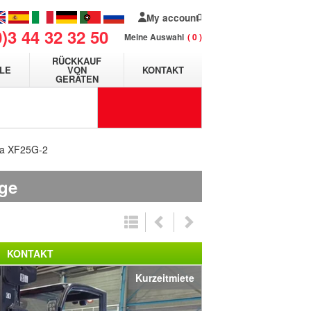
My account
0)3 44 32 32 50
Meine Auswahl
0
RÜCKKAUF
LE
VON
KONTAKT
GERÄTEN
ha XF25G-2
age
KONTAKT
Kurzeitmiete