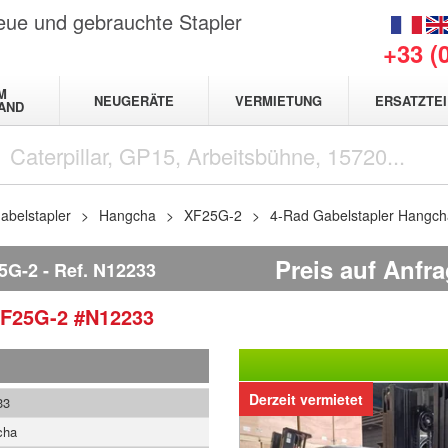
neue und gebrauchte Stapler
+33 (
M
NEUGERÄTE
VERMIETUNG
ERSATZTEI
AND
abelstapler
Hangcha
XF25G-2
4-Rad Gabelstapler Hangc
Preis auf Anfr
5G-2
Ref.
N12233
F25G-2
#N12233
Derzeit vermietet
33
cha