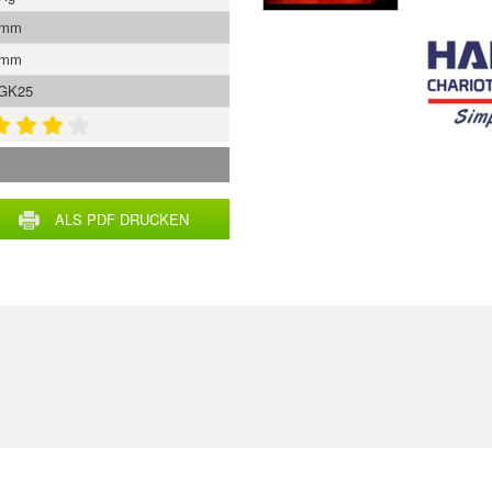
 mm
 mm
GK25
ALS PDF DRUCKEN