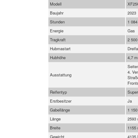
Modell
XF25
Baujahr
2023
Stunden
1 084
Energie
Gas
Tragkraft
2 500
Hubmastart
Dreif
Hubhöhe
4,7 m
Seite
4. Ve
Ausstattung
Straß
Front
Reifentyp
Super
Erstbesitzer
Ja
Gabellänge
1 15
Länge
2593
Breite
1155
Gewicht
4135