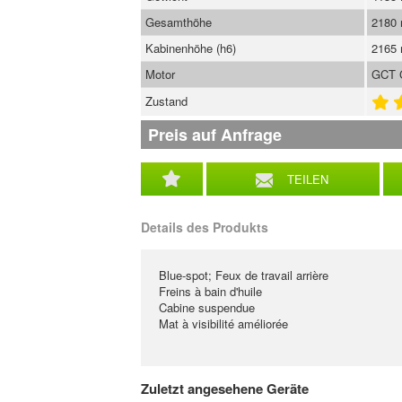
Gesamthöhe
2180
Kabinenhöhe (h6)
2165
Motor
GCT 
Zustand
Preis auf Anfrage
TEILEN
Details des Produkts
Blue-spot; Feux de travail arrière
Freins à bain d'huile
Cabine suspendue
Mat à visibilité améliorée
Zuletzt angesehene Geräte