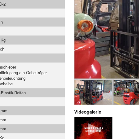
G-2
 h
 Kg
ach
nschieber
ntileingang am Gabelträger
enbeleuchtung
scheibe
-Elastik-Reifen
0 mm
Videogalerie
 mm
 mm
 Kg