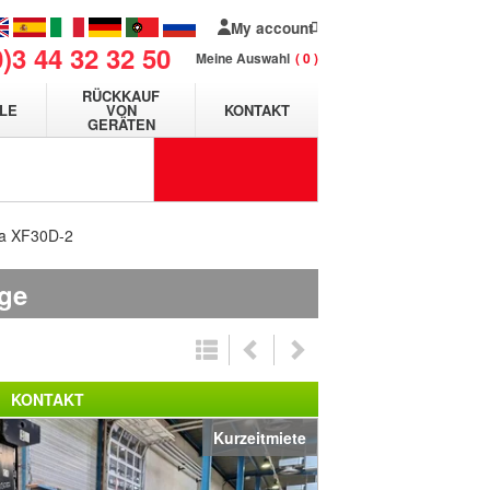
My account
0)3 44 32 32 50
Meine Auswahl
0
RÜCKKAUF
LE
VON
KONTAKT
GERÄTEN
ha XF30D-2
age
KONTAKT
Kurzeitmiete