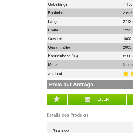
Gabellänge
1 15
Bauhöhe
2 60
Länge
2712
Breite
1225
Gewicht
4990
Gesamthöhe
2605
Kabinenhöhe (h6)
2180
Motor
Xinch
Zustand
Preis auf Anfrage
TEILEN
Details des Produkts
Blue spot