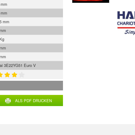
0 mm
5 mm
.5 mm
 mm
 Kg
 mm
 mm
ai 3E22YG51 Euro V
ALS PDF DRUCKEN