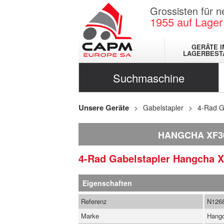
Grossisten für 
1955
auf Lager
GERÄTE I
LAGERBEST
Suchmaschine
Unsere Geräte
Gabelstapler
4-Rad G
HANGCHA XF3
4-Rad Gabelstapler
Hangcha
X
Eigenschaften
Referenz
N126
Marke
Hang