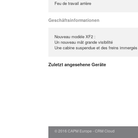
Feu de travail arrière
Geschäftsinformationen
Nouveau modèle XF2 :
Un nouveau mât grande visibilité
Une cabine suspendue et des freins immergés
Zuletzt angesehene Geräte
© 2016 CAPM Europe
CRM Cloud