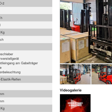
D-2
 h
l
 Kg
ach
nschieber
nverstellgerät
ntileingang am Gabelträger
e
enbeleuchtung
-Elastik-Reifen
Videogalerie
 mm
 mm
 Kg