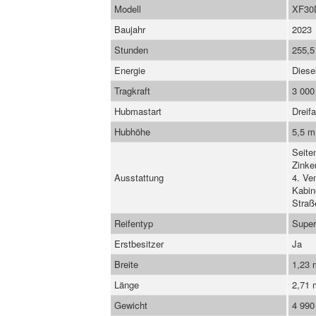
Modell
XF30
Baujahr
2023
Stunden
255,5
Energie
Diese
Tragkraft
3 000
Hubmastart
Dreif
Hubhöhe
5,5 m
Seite
Zinke
Ausstattung
4. Ve
Kabin
Straß
Reifentyp
Super
Erstbesitzer
Ja
Breite
1,23
Länge
2,71
Gewicht
4 990