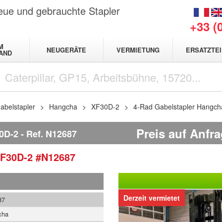
neue und gebrauchte Stapler
+33 (
M
NEUGERÄTE
VERMIETUNG
ERSATZTEI
AND
abelstapler
Hangcha
XF30D-2
4-Rad Gabelstapler Hangc
Preis auf Anfr
0D-2
Ref.
N12687
F30D-2
#N12687
Derzeit vermietet
87
cha