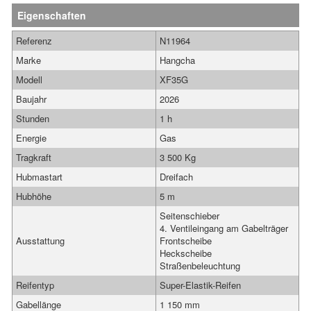
Eigenschaften
Referenz
N11964
Marke
Hangcha
Modell
XF35G
Baujahr
2026
Stunden
1 h
Energie
Gas
Tragkraft
3 500 Kg
Hubmastart
Dreifach
Hubhöhe
5 m
Seitenschieber
4. Ventileingang am Gabelträger
Ausstattung
Frontscheibe
Heckscheibe
Straßenbeleuchtung
Reifentyp
Super-Elastik-Reifen
Gabellänge
1 150 mm