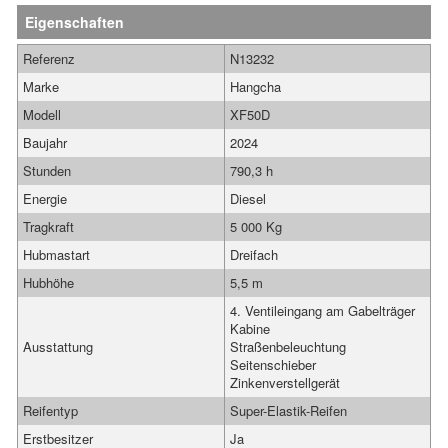
Eigenschaften
Referenz
N13232
Marke
Hangcha
Modell
XF50D
Baujahr
2024
Stunden
790,3 h
Energie
Diesel
Tragkraft
5 000 Kg
Hubmastart
Dreifach
Hubhöhe
5,5 m
4. Ventileingang am Gabelträger
Kabine
Ausstattung
Straßenbeleuchtung
Seitenschieber
Zinkenverstellgerät
Reifentyp
Super-Elastik-Reifen
Erstbesitzer
Ja