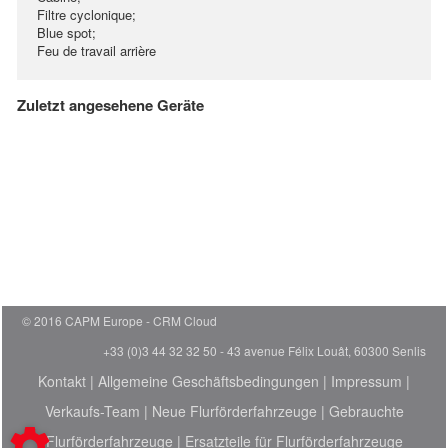
Filtre cyclonique;
Blue spot;
Feu de travail arrière
Zuletzt angesehene Geräte
© 2016 CAPM Europe
CRM Cloud
+33 (0)3 44 32 32 50 - 43 avenue Félix Louât, 60300 Senlis
Kontakt
|
Allgemeine Geschäftsbedingungen
|
Impressum
|
Verkaufs-Team
|
Neue Flurförderfahrzeuge
|
Gebrauchte
Flurförderfahrzeuge
|
Ersatzteile für Flurförderfahrzeuge