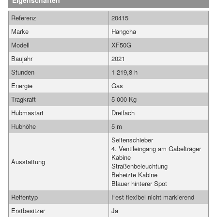
Eigenschaften
Referenz
20415
Marke
Hangcha
Modell
XF50G
Baujahr
2021
Stunden
1 219,8 h
Energie
Gas
Tragkraft
5 000 Kg
Hubmastart
Dreifach
Hubhöhe
5 m
Seitenschieber
4. Ventileingang am Gabelträger
Kabine
Ausstattung
Straßenbeleuchtung
Beheizte Kabine
Blauer hinterer Spot
Reifentyp
Fest flexibel nicht markierend
Erstbesitzer
Ja