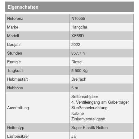
Eigenschaften
Referenz
N10555
Marke
Hangcha
Modell
XF55D
Baujahr
2022
Stunden
857,7 h
Energie
Diesel
Tragkraft
5 500 Kg
Hubmastart
Dreifach
Hubhöhe
5 m
Seitenschieber
4. Ventileingang am Gabelträger
Ausstattung
Straßenbeleuchtung
Kabine
Zinkenverstellgerät
Reifentyp
Super-Elastik-Reifen
Erstbesitzer
Ja