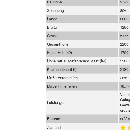
Bauhöhe
2 20
Spannung
80v
Länge
2600
Breite
1250
Gewicht
5175
Gesamthöhe
2200
Freier Hub (h2)
1700
Höhe mit ausgefahrenem Mast (h4)
3300
Kabinenhöhe (h6)
2180
Maße Vorderreifen
28x9-
Maße Hinterreifen
18x7-
Verka
Gülti
Leistungen
Gewäh
ersatz
Batterie
80V 
Zustand