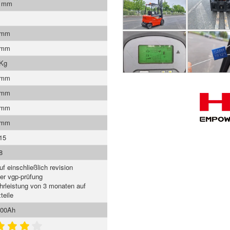
0 mm
 mm
 mm
 Kg
 mm
 mm
 mm
 mm
15
8
uf einschließlich revision
ger vgp-prüfung
rleistung von 3 monaten auf
teile
500Ah