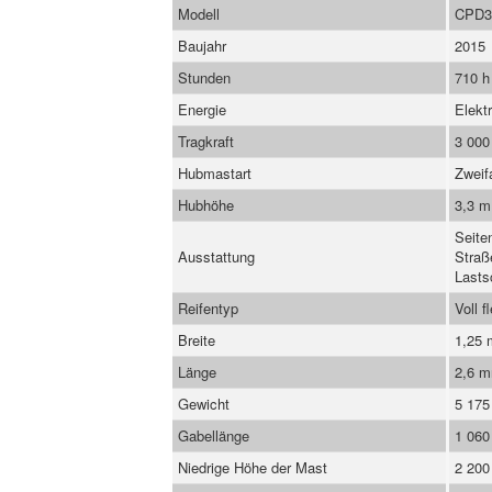
Modell
CPD3
Baujahr
2015
Stunden
710 h
Energie
Elekt
Tragkraft
3 000
Hubmastart
Zweif
Hubhöhe
3,3 m
Seite
Ausstattung
Straß
Lasts
Reifentyp
Voll f
Breite
1,25
Länge
2,6 
Gewicht
5 175
Gabellänge
1 06
Niedrige Höhe der Mast
2 20