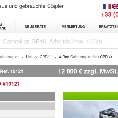
neue und gebrauchte Stapler
+33 (
M
NEUGERÄTE
VERMIETUNG
ERSATZTEI
AND
abelstapler
Heli
CPD30
4-Rad Gabelstapler Heli CPD30
12 800
€
zzgl. MwSt
Ref.
19121
0
#19121
1