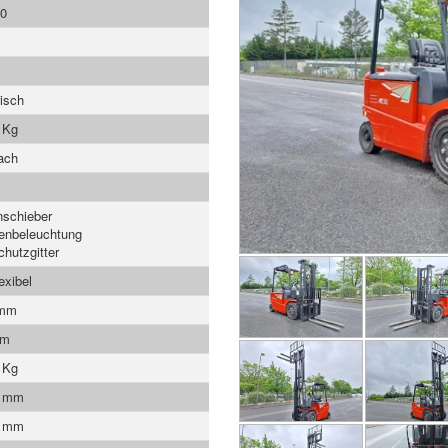
0
risch
 Kg
ach
nschieber
enbeleuchtung
chutzgitter
lexibel
 mm
mm
 Kg
0 mm
0 mm