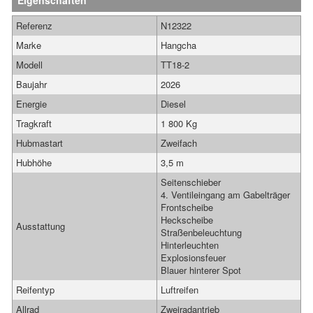
Eigenschaften
Referenz
N12322
Marke
Hangcha
Modell
TT18-2
Baujahr
2026
Energie
Diesel
Tragkraft
1 800 Kg
Hubmastart
Zweifach
Hubhöhe
3,5 m
Seitenschieber
4. Ventileingang am Gabelträger
Frontscheibe
Heckscheibe
Ausstattung
Straßenbeleuchtung
Hinterleuchten
Explosionsfeuer
Blauer hinterer Spot
Reifentyp
Luftreifen
Allrad
Zweiradantrieb