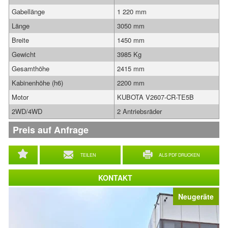
Gabellänge
1 220 mm
Länge
3050 mm
Breite
1450 mm
Gewicht
3985 Kg
Gesamthöhe
2415 mm
Kabinenhöhe (h6)
2200 mm
Motor
KUBOTA V2607-CR-TE5B
2WD/4WD
2 Antriebsräder
Preis auf Anfrage
TEILEN
ALS PDF DRUCKEN
KONTAKT
Neugeräte