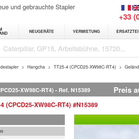
neue und gebrauchte Stapler
+33 (
M
NEUGERÄTE
VERMIETUNG
ERSATZTEI
AND
destapler
Hangcha
TT25-4 (CPCD25-XW98C-RT4)
Geländ
Preis a
CPCD25-XW98C-RT4)
Ref.
N15389
-4 (CPCD25-XW98C-RT4)
#N15389
89