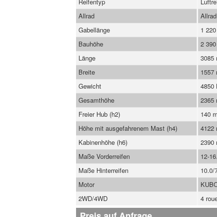
Reifentyp
Luftre
Allrad
Allrad
Gabellänge
1 22
Bauhöhe
2 39
Länge
3085
Breite
1557
Gewicht
4850
Gesamthöhe
2365
Freier Hub (h2)
140 
Höhe mit ausgefahrenem Mast (h4)
4122
Kabinenhöhe (h6)
2390
Maße Vorderreifen
12-16
Maße Hinterreifen
10.0/
Motor
KUBO
2WD/4WD
4 rou
Preis auf Anfrage