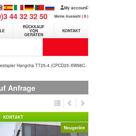
My account
0)3 44 32 32 50
Meine Auswahl
0
RÜCKKAUF
LE
VON
KONTAKT
GERÄTEN
estapler Hangcha TT25-4 (CPCD25-XW98C-
uf Anfrage
KONTAKT
Neugeräte