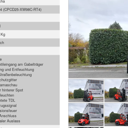
cha
-4 (CPCD25-XW98C-RT4)
l
 Kg
ach
e
ntileingang am Gabelträger
ng und Entfeuchtung
traßenbeleuchtung
chutzgitter
ramaschau
r hinterer Spot
rleuchten
htete TDL
ugssignal
sionsfeuer
Anschluss
kaler Auslass