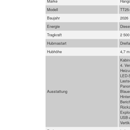
Marke
Hang
Modell
TT25
Baujahr
2026
Energie
Diese
Tragkraft
2 500
Hubmastart
Dreif
Hubhöhe
4,7 m
Kabin
4. Ve
Heizu
LED-S
Lasts
Pano
Ausstattung
Blaue
Hinte
Beric
Rückz
Explo
USB-
Verti