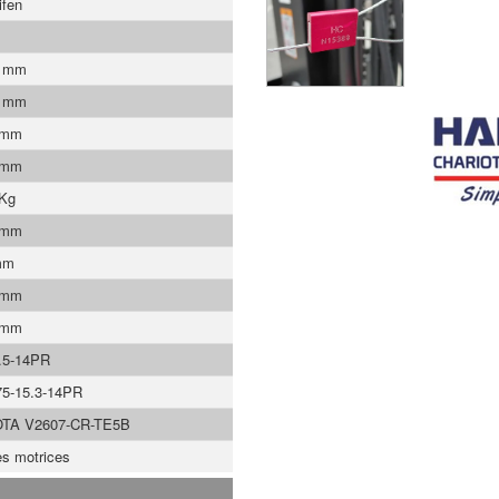
ifen
0 mm
0 mm
 mm
 mm
 Kg
 mm
mm
 mm
 mm
.5-14PR
75-15.3-14PR
TA V2607-CR-TE5B
es motrices