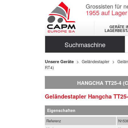
Grossisten für 
1955
auf Lager
GERÄTE I
LAGERBEST
Suchmaschine
Unsere Geräte
Geländestapler
Gelän
RT4)
HANGCHA TT25-4 (
Geländestapler
Hangcha
TT25
Eigenschaften
Referenz
N153