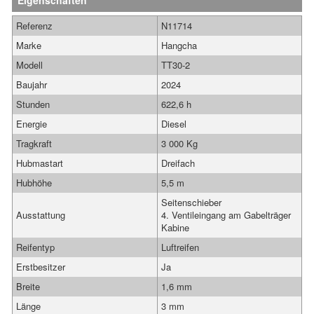
Eigenschaften
Referenz
N11714
Marke
Hangcha
Modell
TT30-2
Baujahr
2024
Stunden
622,6 h
Energie
Diesel
Tragkraft
3 000 Kg
Hubmastart
Dreifach
Hubhöhe
5,5 m
Seitenschieber
Ausstattung
4. Ventileingang am Gabelträger
Kabine
Reifentyp
Luftreifen
Erstbesitzer
Ja
Breite
1,6 mm
Länge
3 mm