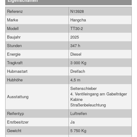
Eigenschaften
Referenz
N13928
Marke
Hangcha
Modell
TT30-2
Baujahr
2025
Stunden
347 h
Energie
Diesel
Tragkraft
3 000 Kg
Hubmastart
Dreifach
Hubhöhe
4,5 m
Seitenschieber
4. Ventileingang am Gabelträger
Ausstattung
Kabine
Straßenbeleuchtung
Reifentyp
Luftreifen
Erstbesitzer
Ja
Gewicht
5 750 Kg