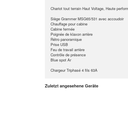
Chariot tout terrain Haut Voltage, Haute perfo
Siège Grammer MSG65/531 avec accoudoir
Chauffage pour cabine
Cabine fermée
Poignée de klaxon arrière
Rétro panoramique
Prise USB
Feu de travail arrière
Contrôle de présence
Blue spot Ar
Chargeur Triphasé 4 fils 63A
Zuletzt angesehene Geräte