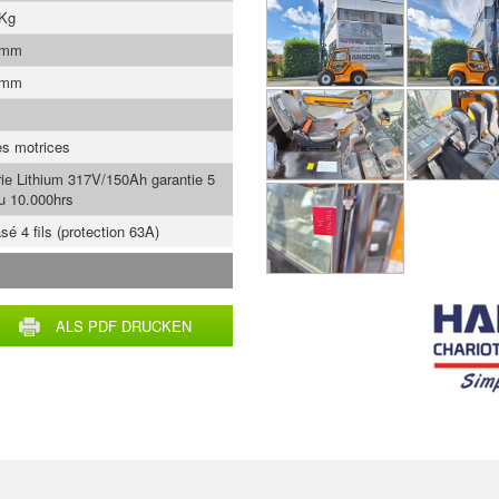
 Kg
 mm
 mm
es motrices
rie Lithium 317V/150Ah garantie 5
u 10.000hrs
sé 4 fils (protection 63A)
ALS PDF DRUCKEN