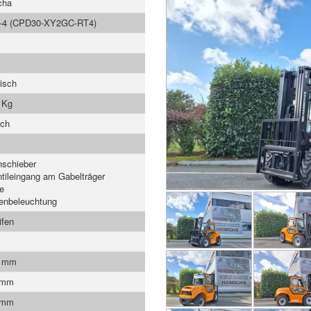
cha
i-4 (CPD30-XY2GC-RT4)
risch
 Kg
ach
nschieber
ntileingang am Gabelträger
e
enbeleuchtung
ifen
0 mm
 mm
 mm