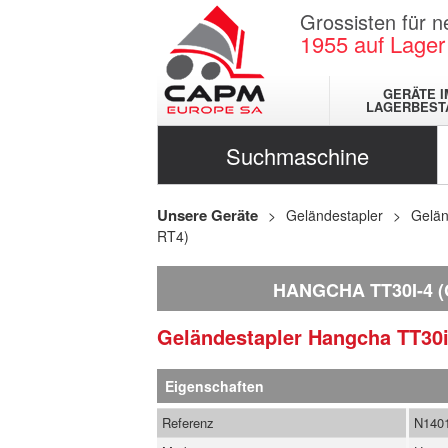
Grossisten für 
1955
auf Lager
GERÄTE I
LAGERBEST
Suchmaschine
Unsere Geräte
Geländestapler
Gelän
RT4)
HANGCHA TT30I-4 
Geländestapler
Hangcha
TT30
Eigenschaften
Referenz
N140