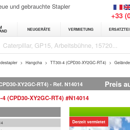
neue und gebrauchte Stapler
+33 (
M
NEUGERÄTE
VERMIETUNG
ERSATZTEI
AND
destapler
Hangcha
TT30i-4 (CPD30-XY2GC-RT4)
Gelände
Preis a
(CPD30-XY2GC-RT4)
Ref.
N14014
i-4 (CPD30-XY2GC-RT4)
#N14014
Derzeit vermietet
14