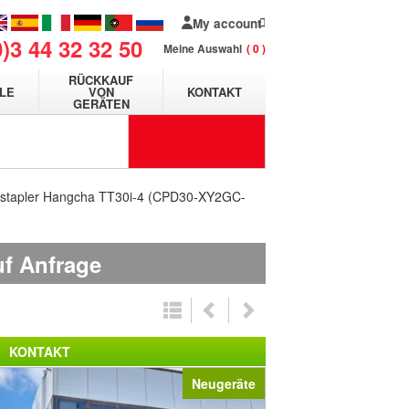
My account
0)3 44 32 32 50
Meine Auswahl
0
RÜCKKAUF
LE
VON
KONTAKT
GERÄTEN
stapler Hangcha TT30i-4 (CPD30-XY2GC-
uf Anfrage
KONTAKT
Neugeräte