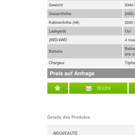
Gewicht
5340
Gesamthöhe
2450
Kabinenhöhe (h6)
2200
Ladegerät
Oui
2WD/4WD
4 rou
Batte
Batterie
ans o
Chargeur
Tripha
Preis auf Anfrage
TEILEN
Details des Produkts
NOUVEAUTE