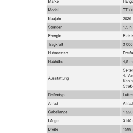
Marke
Hang
Modell
TT30
Baujahr
2026
Stunden
1,5 h
Energie
Elekt
Tragkraft
3 000
Hubmastart
Dreif
Hubhöhe
4,5 m
Seite
4. Ve
Ausstattung
Kabin
Straß
Reifentyp
Luftre
Allrad
Allrad
Gabellänge
1 22
Länge
3140
Breite
1599