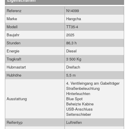
Eigenschaften
Referenz
N14099
Marke
Hangcha
Modell
TT35-4
Baujahr
2025
Stunden
86,3 h
Energie
Diesel
Tragkraft
3 500 Kg
Hubmastart
Dreifach
Hubhöhe
5,5 m
4. Ventileingang am Gabelträger
Straßenbeleuchtung
Hinterleuchten
Ausstattung
Blue Spot
Beheizte Kabine
USB-Anschluss
Seitenschieber
Reifentyp
Luftreifen